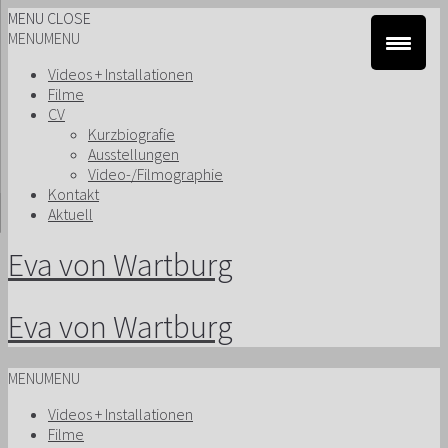
MENU
CLOSE
MENU
MENU
Videos + Installationen
Filme
CV
Kurzbiografie
Ausstellungen
Video-/Filmographie
Kontakt
Aktuell
Eva von Wartburg
Eva von Wartburg
MENU
MENU
Videos + Installationen
Filme