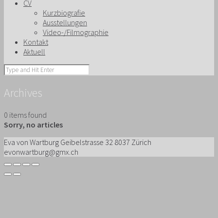
CV
Kurzbiografie
Ausstellungen
Video-/Filmographie
Kontakt
Aktuell
Archives
0 items found
Sorry, no articles
Eva von Wartburg Geibelstrasse 32 8037 Zürich
evonwartburg@gmx.ch