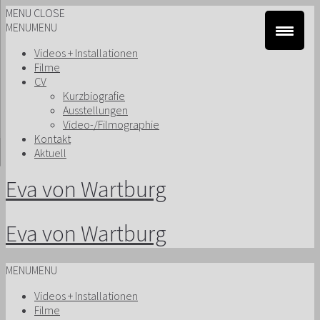
MENU
CLOSE
MENU
MENU
Videos + Installationen
Filme
CV
Kurzbiografie
Ausstellungen
Video-/Filmographie
Kontakt
Aktuell
Eva von Wartburg
Eva von Wartburg
MENU
MENU
Videos + Installationen
Filme